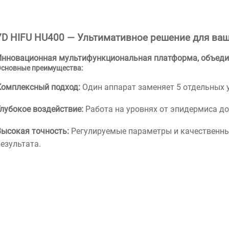
7D HIFU HU400 — Ультимативное решение для ва
Инновационная мультифункциональная платформа, объедин
сновные преимущества:
Комплексный подход:
Один аппарат заменяет 5 отдельных у
Глубокое воздействие:
Работа на уровнях от эпидермиса д
Высокая точность:
Регулируемые параметры и качественны
езультата.