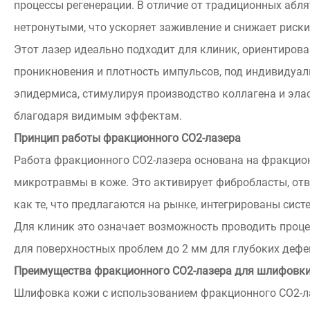
процессы регенерации. В отличие от традиционных аб
нетронутыми, что ускоряет заживление и снижает риск
Этот лазер идеально подходит для клиник, ориентиров
проникновения и плотность импульсов, под индивидуа
эпидермиса, стимулируя производство коллагена и элас
благодаря видимым эффектам.
Принцип работы фракционного CO2-лазера
Работа фракционного CO2-лазера основана на фракцио
микротравмы в коже. Это активирует фибробласты, отв
как те, что предлагаются на рынке, интегрированы с
Для клиник это означает возможность проводить проце
для поверхностных проблем до 2 мм для глубоких дефе
Преимущества фракционного CO2-лазера для шлифовк
Шлифовка кожи с использованием фракционного CO2-ла