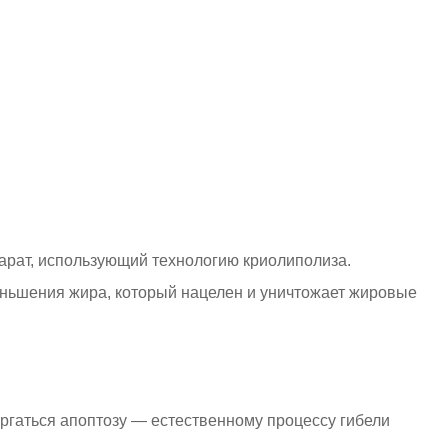
арат, использующий технологию криолиполиза.
еньшения жира, который нацелен и уничтожает жировые
ергаться апоптозу — естественному процессу гибели