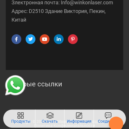
Злектронная почта:
Info@winkonlaser.com
Адрес: D2510 Здание Виктория, Пекин,
Китай
Быстрые ссылки
Продукты
Скачать
Информация
Соединять
Copyright © 2022 Winkonlaser. Все права защищены.
Политика Конфиденциальности