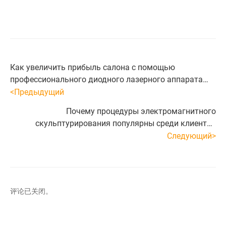
Как увеличить прибыль салона с помощью
профессионального диодного лазерного аппарата
для эпиляции
<Предыдущий
Почему процедуры электромагнитного
скульптурирования популярны среди клиентов
фитнеса и красоты
Следующий>
评论已关闭。