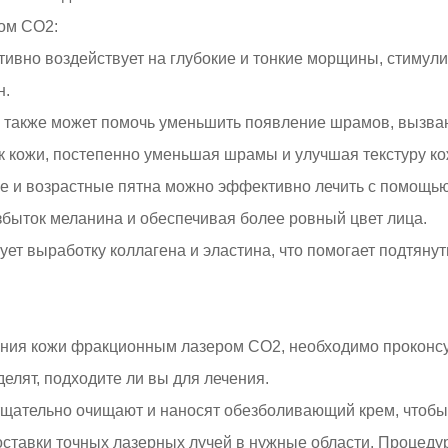
ом CO2:
вно воздействует на глубокие и тонкие морщины, стимулир
н.
а также может помочь уменьшить появление шрамов, вызв
ок кожи, постепенно уменьшая шрамы и улучшая текстуру ко
ные и возрастные пятна можно эффективно лечить с помощь
збыток меланина и обеспечивая более ровный цвет лица.
ует выработку коллагена и эластина, что помогает подтяну
жения кожи фракционным лазером CO2, необходимо проконс
елят, подходите ли вы для лечения.
тщательно очищают и наносят обезболивающий крем, чтобы
оставки точных лазерных лучей в нужные области. Процед