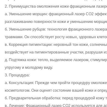
2. Преимущества омоложения кожи фракционным лазер
а. Уменьшение морщин: фракционный лазер CO2 эффекти
разглаживанию поверхности кожи и уменьшению морщи
б. Уменьшение рубцов: технология фракционного лазер
травмами. Он способствует росту новых, здоровых клет
в. Коррекция пигментации: неровный тон кожи, солнеч
воздействует на пигментированные участки, разрушая и
д. Подтяжка кожи: тепло, выделяемое лазером, стимулир
упругому и молодому виду.
3. Процедура:
а. Консультация: Прежде чем пройти процедуру омоло
косметологом. Они оценят состояние вашей кожи и опред
б. Предварительная обработка: перед процедурой кожу 
в. Лечение: Фракционный лазер CO2 используется для д